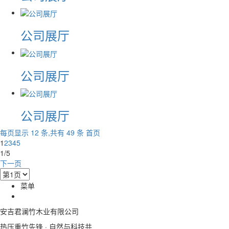
公司展厅
公司展厅
公司展厅
每页显示 12 条,共有 49 条
首页
1
2
3
4
5
1/5
下一页
菜单
安吉君澜竹木业有限公司
热压重竹先锋 · 自然与科技共