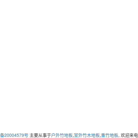
备20004579号
主要从事于
户外竹地板
,
室外竹木地板
,
重竹地板
, 欢迎来