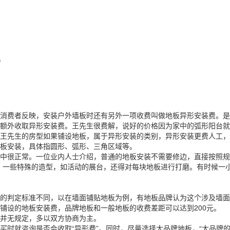
？
费者反映，安装户外墙板时还有另外一项收费叫做地板异形安装费。是
外收取异形安装费。王先生很费解，说好的价格因为家中的弧形阳台就
先生的房型如果铺设地板，属于异形安装的类别，异形安装更费人工，
板安装，具体指圆形、弧形、三角区域等。
很正常。一位业内人士介绍，普通的地板安装不需要修边，直接按照规
，一些特殊的造型，如活动的展台，还得对每块地板进行打磨。有时候一
判定标准不同，以在墙面铺贴地板为例，有地板品牌认为这个涉及墙面固
铺设的地板安装费，品牌地板和一般地板的收费差距可以达到200元。
并无规定，多以双方协商为主。
时就咨询是否会收取“异形费”。同时，尽量选择大品牌地板，“大品牌