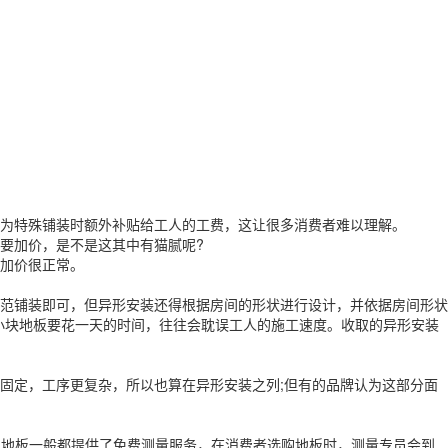
为特殊铺装时额外补贴给工人的工费，这让很多消费者难以理解。
要加价，是不是这其中有猫腻呢?
加价很正常。
范铺装即可，但异形安装还得根据房间的形状进行设计，并依据房间形状
小块地板要花一天的时间，往往会耽误工人的施工速度。收取的异形安装
定，工序更复杂，所以也算在异形安装之列;但有的品牌认为这部分面
的地板一般都提供了免费测量服务，在消费者选购地板时，测量专员会到