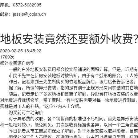
座机：0572-5682995
邮箱：jessie@joolan.cn
地板安装竟然还要额外收费
2020-02-25 18:45:22
1709次
额外收费源自房型
一般的户外地板安装费用都会按实际铺设的面积计算。但是，近期有消
市民王先生在新房安装地板时被告知，由于有个弧形的阳台，工人将额
昨日，记者来到王先生所购买的竹地板品牌店，该店店长告诉记者，王
据了解，所谓的异形安装，指的是有别于正规方形房间铺装的其它地
随后，记者走访了多家地板销售商了解到，异形费在地板安装的收费中
对地板进行裁切修剪，费工费时。“有些安装需要对每一块地板进行测量
费就是对工人的补贴。”这位业内人士介绍。
购买前可主动询价
对于异形费的收取，各个销售商的标准也不尽相同。首先是异形安装的
积一般相对较小，能免则免。其次是收费标准也各异，以同一个三角造型
昨日记者从市工商局消保处了解到，对于地板安装收取异形费，目前
消保处的工作人员建议，在选购地板时，业主可以携带户型图，在购买