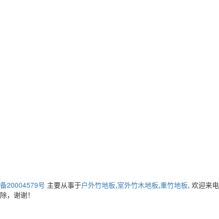
备20004579号
主要从事于
户外竹地板
,
室外竹木地板
,
重竹地板
, 欢迎来
除，谢谢！