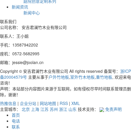
庭院创意定制系列
新闻资讯
新闻中心
联系我们
公司名称： 安吉君澜竹木业有限公司
联系人：王小姐
手机：13587942202
座机：0572-5682995
邮箱：jessie@joolan.cn
Copyright © 安吉君澜竹木业有限公司 All rights reserved 备案号：
浙ICP
备20004579号
主要从事于
户外竹地板
,
室外竹木地板
,
重竹地板
, 欢迎来电
咨询！
声明：本站部分内容图片来源于互联网，如有侵权尽早时间联系管理员删
除，谢谢！
热推信息
|
企业分站
|
网站地图
|
RSS
|
XML
主营城市：
北京
上海
江苏
苏州
浙江
山东
技术支持：
免责声明
首页
电话
联系