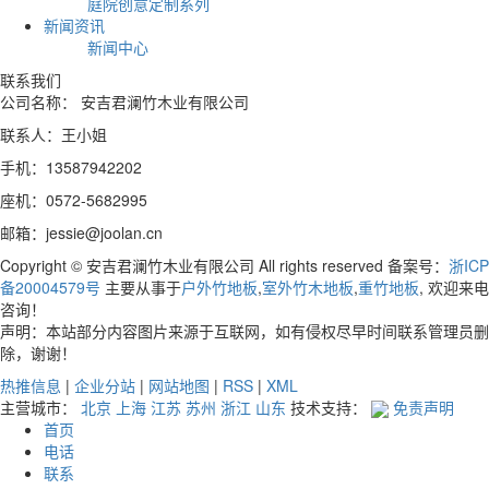
庭院创意定制系列
新闻资讯
新闻中心
联系我们
公司名称： 安吉君澜竹木业有限公司
联系人：王小姐
手机：13587942202
座机：0572-5682995
邮箱：jessie@joolan.cn
Copyright © 安吉君澜竹木业有限公司 All rights reserved 备案号：
浙ICP
备20004579号
主要从事于
户外竹地板
,
室外竹木地板
,
重竹地板
, 欢迎来电
咨询！
声明：本站部分内容图片来源于互联网，如有侵权尽早时间联系管理员删
除，谢谢！
热推信息
|
企业分站
|
网站地图
|
RSS
|
XML
主营城市：
北京
上海
江苏
苏州
浙江
山东
技术支持：
免责声明
首页
电话
联系