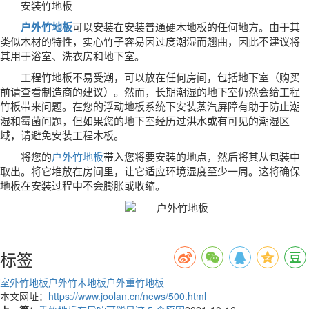
安装竹地板
户外竹地板
可以安装在安装普通硬木地板的任何地方。由于其
类似木材的特性，实心竹子容易因过度潮湿而翘曲，因此不建议将
其用于浴室、洗衣房和地下室。
工程竹地板不易受潮，可以放在任何房间，包括地下室（购买
前请查看制造商的建议）。然而，长期潮湿的地下室仍然会给工程
竹板带来问题。在您的浮动地板系统下安装蒸汽屏障有助于防止潮
湿和霉菌问题，但如果您的地下室经历过洪水或有可见的潮湿区
域，请避免安装工程木板。
将您的
户外竹地板
带入您将要安装的地点，然后将其从包装中
取出。将它堆放在房间里，让它适应环境湿度至少一周。这将确保
地板在安装过程中不会膨胀或收缩。
标签
室外竹地板
户外竹木地板
户外重竹地板
本文网址：
https://www.joolan.cn/news/500.html