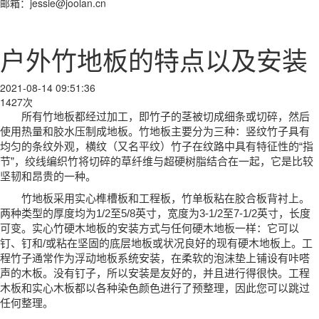
邮箱：jessie@joolan.cn
户外竹地板的特点以及安装
2021-08-14 09:51:36
1427次
所有竹地板都经过加工，即竹子的茎被切成细条或切碎，然后
使用热量和胶水压制成地板。竹地板主要分为三种：
竖纹竹子具有
均匀的条纹外观，
横纹（又名平纹）竹子在纹路中具有特征性的
“
指
节
”，
绞线编织竹将切碎的草纤维与超硬树脂结合在一起，
它是比较
坚韧和昂贵的一种。
竹地板采用实心榫槽板和工程板，竹单板粘在胶合板背衬上。
两种类型的厚度均为1/2至5/8英寸，宽度为3-1/2至7-1/2英寸，长度
可变。
实心竹硬木地板的安装方式与任何硬木地板一样：它可以
钉、钉和
/
或粘在坚固的底层地板或状况良好的现有硬木地板上。
工
程竹子通常作为浮动地板系统安装，在柔软的泡沫垫上铺设有咔嗒
声的木板。没有钉子，所以安装是
友好的，并且进行得很快。
工程
木板和实心木板都以各种染色颜色进行了预整理，因此您可以跳过
任何整理。